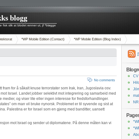
ks blogg
 fisk slik at blodet renner ut, jf *bløgge
tektorat
*WP Mobile Edition (Contact)
*WP Mobile Edition (Blog Index)
Blogro
CV
No comments
Hil
tt fram for å såkalt knuse terrorstater som Irak, Iran, Jugoslavia osv.
Jón
 mot Israel. Landet jobber selektivt mot integrering og samarbeid med
mal
re medier, og viser lite eller ingen interesse for fredsforhandlinger.
NR
states” om man vil bruke nynorsk. Problemet er til syvende og sist at
ina. Palestina er for Israel som en gjeng med banditter, uansett
Page
*WP
ensjon mot Israel og sender ut diplomatene. På denne måten kan vi
*WP
Abo