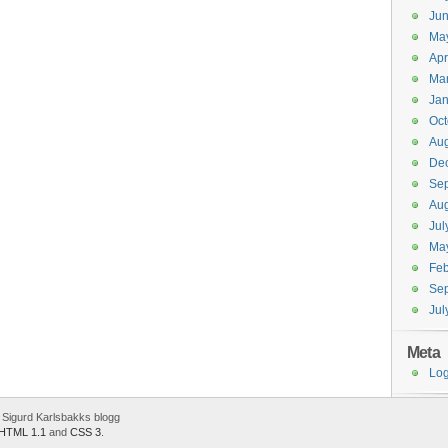
Jun
Ma
Apr
Ma
Jan
Oct
Aug
De
Se
Aug
Jul
Ma
Feb
Se
Jul
Meta
Log
Sigurd Karlsbakks blogg
HTML 1.1
and
CSS 3
.