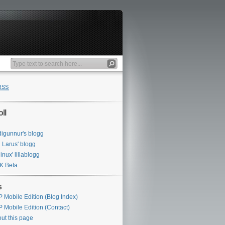
RSS
ll
digunnur's blogg
 Larus' blogg
inux' lillablogg
K Beta
s
 Mobile Edition (Blog Index)
 Mobile Edition (Contact)
ut this page