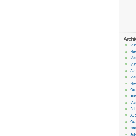
Archi
Ma
No
Ma
Ma
Apr
Ma
No
Oct
Ju
Ma
Feb
Aug
Oct
No
Jul