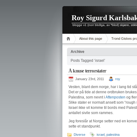
Roy Sigurd Karlsbak
blogge v1 (norr bloðga, av *blod) skjære, stikke
About this page
Trond Giskes pro
Archive
Posts Tagged ‘israel’
Å knuse terrorstater
January 23rd, 2011
roy
Vesten, blant dem norge, har i lang tid stå
Det er på tide at denne ordbruken brukes
Palestina, som nevnt i
Aftenposten
og fle
Slike stater er normalt ansett som “rough 
Israel ikke vil komme til bords med Palest
antallet sivile som rammes.
Jeg foreslår at Norge setter ned en konv
sette et standpunkt.
Diverse
israel
,
palestina