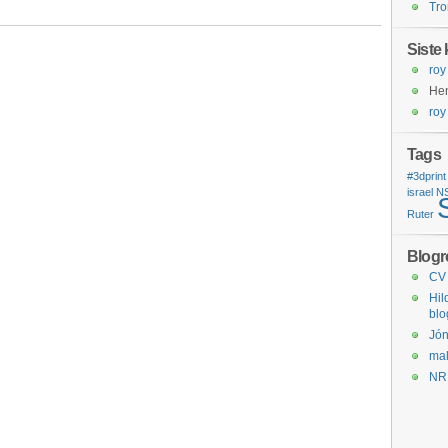
Tro
Siste
roy
He
roy
Tags
#3dprint
israel
N
Ruter
Blogro
CV
Hil
blo
Jón
mal
NR