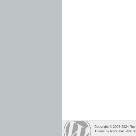
Copyright © 2008-2024 Roy 
Theme by
NeoEase
. Valid
X