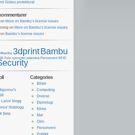
nd Giskes protektorat
 kommentarer
on
More on Bambu’s license issues
nning
on
More on Bambu’s license issues
on
Bambu’s license issues
3dprint
Bambu
#bambu
SB
Oslo sporveier
palestina
Personvern
RFID
Security
ll
Categories
Bilder
digunnur's
Computing
gg
Diverse
 Larus' blogg
Etymologi
inux' lillablogg
Klima
K Beta
Mat
Oslo
Personvern
Politikk