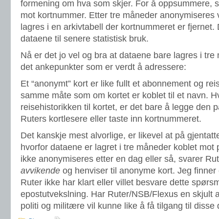
formening om hva som skjer. For å oppsummere, så l
mot kortnummer. Etter tre måneder anonymiseres 
lagres i en arkivtabell der kortnummeret er fjernet.
dataene til senere statistisk bruk.
Nå er det jo vel og bra at dataene bare lagres i tre
det ankepunkter som er verdt å adressere:
Et “anonymt” kort er like fullt et abonnement og re
samme måte som om kortet er koblet til et navn. Hvi
reisehistorikken til kortet, er det bare å legge den
Ruters kortlesere eller taste inn kortnummeret.
Det kanskje mest alvorlige, er likevel at på gjentat
hvorfor dataene er lagret i tre måneder koblet mot 
ikke anonymiseres etter en dag eller så, svarer Ru
avvikende
og henviser til anonyme kort. Jeg finner 
Ruter ikke har klart eller villet besvare dette spø
epostutvekslning. Har Ruter/NSB/Flexus en skjult a
politi og militære vil kunne like å få tilgang til diss