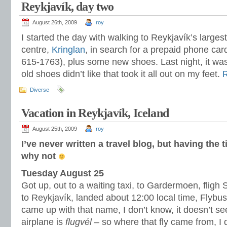
Reykjavík, day two
August 26th, 2009
roy
I started the day with walking to Reykjavík’s larges
centre,
Kringlan
, in search for a prepaid phone car
615-1763), plus some new shoes. Last night, it w
old shoes didn’t like that took it all out on my feet.
Diverse
Vacation in Reykjavík, Iceland
August 25th, 2009
roy
I’ve never written a travel blog, but having the 
why not
Tuesday August 25
Got up, out to a waiting taxi, to Gardermoen, flig
to Reykjavík, landed about 12:00 local time, Flybu
came up with that name, I don’t know, it doesn’t se
airplane is
flugvél
– so where that fly came from, I 