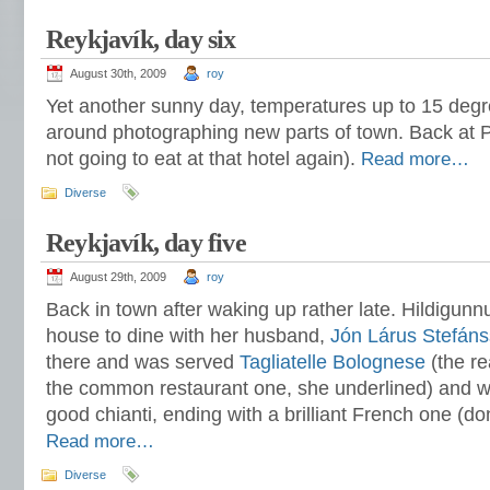
Reykjavík, day six
August 30th, 2009
roy
Yet another sunny day, temperatures up to 15 degr
around photographing new parts of town. Back at Pr
not going to eat at that hotel again).
Read more…
Diverse
Reykjavík, day five
August 29th, 2009
roy
Back in town after waking up rather late. Hildigunnu
house to dine with her husband,
Jón Lárus Stefán
there and was served
Tagliatelle Bolognese
(the re
the common restaurant one, she underlined) and wi
good chianti, ending with a brilliant French one (d
Read more…
Diverse