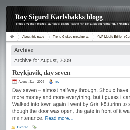
Roy Sigurd Karlsbakks blogg
blogge v1 (norr bloðga, av *blod) skjære, stikke fisk slik at blodet renner ut, jf *bløgge
About this page
Trond Giskes protektorat
*WP Mobile Edition (Co
Archive
Archive for August, 2009
Reykjavík, day seven
August 31st, 2009
roy
Day seven – almost halfway through. Should have
more money and more everything, but I guess I ca
Walked into town again I went by Grái kötturinn to 
though the door was open, the gate in front of it was
maintenance.
Read more…
Diverse