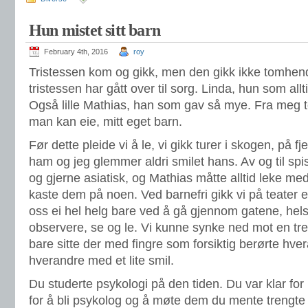
Hun mistet sitt barn
February 4th, 2016
roy
Tristessen kom og gikk, men den gikk ikke tomhendt
tristessen har gått over til sorg. Linda, hun som allt
Også lille Mathias, han som gav så mye. Fra meg to
man kan eie, mitt eget barn.
Før dette pleide vi å le, vi gikk turer i skogen, på fj
ham og jeg glemmer aldri smilet hans. Av og til spist
og gjerne asiatisk, og Mathias måtte alltid leke me
kaste dem på noen. Ved barnefri gikk vi på teater 
oss ei hel helg bare ved å gå gjennom gatene, hels
observere, se og le. Vi kunne synke ned mot en t
bare sitte der med fingre som forsiktig berørte hv
hverandre med et lite smil.
Du studerte psykologi på den tiden. Du var klar for
for å bli psykolog og å møte dem du mente trengte 