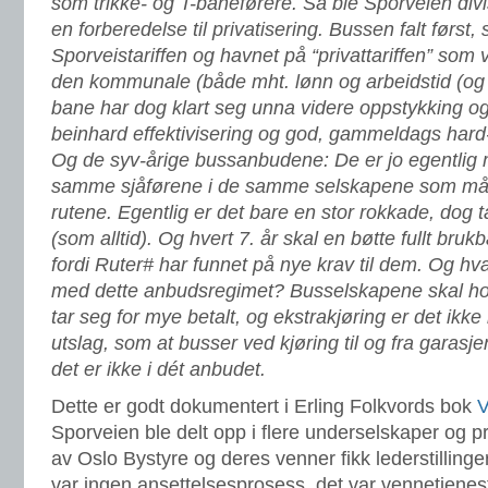
som trikke- og T-baneførere. Så ble Sporveien divi
en forberedelse til privatisering. Bussen falt først,
Sporveistariffen og havnet på “privattariffen” som 
den kommunale (både mht. lønn og arbeidstid (og 
bane har dog klart seg unna videre oppstykking og
beinhard effektivisering og god, gammeldags har
Og de syv-årige bussanbudene: De er jo egentlig 
samme sjåførene i de samme selskapene som m
rutene. Egentlig er det bare en stor rokkade, dog t
(som alltid). Og hvert 7. år skal en bøtte fullt bruk
fordi Ruter# har funnet på nye krav til dem. Og hva
med dette anbudsregimet? Busselskapene skal hol
tar seg for mye betalt, og ekstrakjøring er det ikke r
utslag, som at busser ved kjøring til og fra garasjen
det er ikke i dét anbudet.
Dette er godt dokumentert i Erling Folkvords bok
V
Sporveien ble delt opp i flere underselskaper og
av Oslo Bystyre og deres venner fikk lederstilling
var ingen ansettelsesprosess, det var vennetjenes