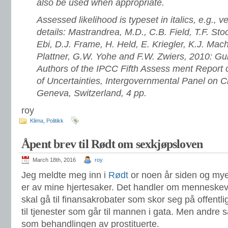
also be used when appropriate.
Assessed likelihood is typeset in italics, e.g., v
details: Mastrandrea, M.D., C.B. Field, T.F. Sto
Ebi, D.J. Frame, H. Held, E. Kriegler, K.J. Mac
Plattner, G.W. Yohe and F.W. Zwiers, 2010: Gu
Authors of the IPCC Fifth Assess ment Report 
of Uncertainties, Intergovernmental Panel on 
Geneva, Switzerland, 4 pp.
roy
Klima
,
Politikk
Åpent brev til Rødt om sexkjøpsloven
March 18th, 2016
roy
Jeg meldte meg inn i
Rødt
or noen år siden og mye a
er av mine hjertesaker. Det handler om menneskev
skal gå til finansakrobater som skor seg på offentli
til tjenester som går til mannen i gata. Men andre
som behandlingen av prostituerte.