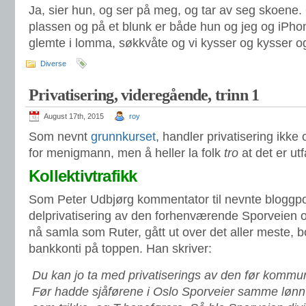
Ja, sier hun, og ser på meg, og tar av seg skoene. O
plassen og på et blunk er både hun og jeg og iPh
glemte i lomma, søkkvåte og vi kysser og kysser og
Diverse
Privatisering, videregående, trinn 1
August 17th, 2015
roy
Som nevnt
grunnkurset
, handler privatisering ikke 
for menigmann, men å heller la folk
tro
at det er utfa
Kollektivtrafikk
Som Peter Udbjørg kommentator til nevnte bloggpo
delprivatisering av den forhenværende Sporveien og
nå samla som Ruter, gått ut over det aller meste, bo
bankkonti på toppen. Han skriver:
Du kan jo ta med privatiserings av den før kommun
Før hadde sjåførene i Oslo Sporveier samme lønn- 