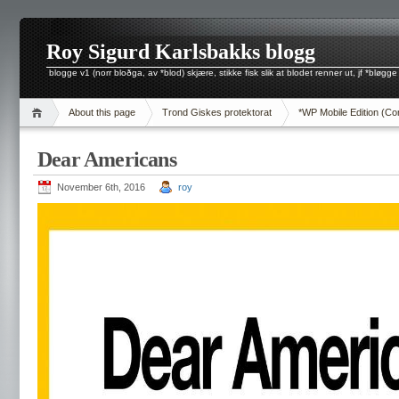
Roy Sigurd Karlsbakks blogg
blogge v1 (norr bloðga, av *blod) skjære, stikke fisk slik at blodet renner ut, jf *bløgge
About this page
Trond Giskes protektorat
*WP Mobile Edition (Co
Dear Americans
November 6th, 2016
roy