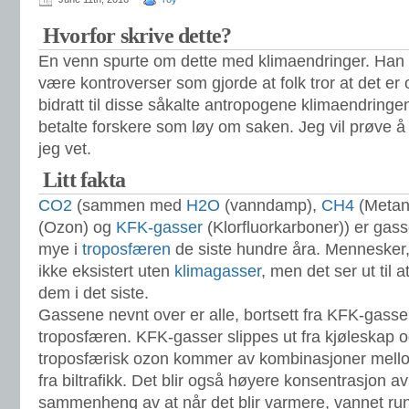
Hvorfor skrive dette?
En venn spurte om dette med klimaendringer. Han 
være kontroverser som gjorde at folk tror at det 
bidratt til disse såkalte antropogene klimaendringe
betalte forskere som løy om saken. Jeg vil prøve å fo
jeg vet.
Litt fakta
CO2
(sammen med
H2O
(vanndamp),
CH4
(Metan
(Ozon) og
KFK-gasser
(Klorfluorkarboner)) er gass
mye i
troposfæren
de siste hundre åra. Mennesker,
ikke eksistert uten
klimagasser
, men det ser ut til a
dem i det siste.
Gassene nevnt over er alle, bortsett fra KFK-gasser
troposfæren. KFK-gasser slippes ut fra kjøleskap o
troposfærisk ozon kommer av kombinasjoner mel
fra biltrafikk. Det blir også høyere konsentrasjon 
sammenheng av at når det blir varmere, vannet run