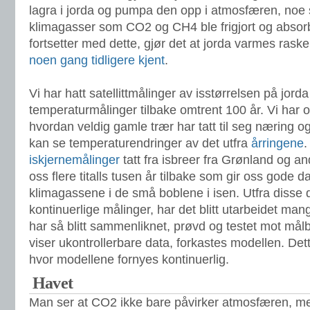
lagra i jorda og pumpa den opp i atmosfæren, noe 
klimagasser som CO2 og CH4 ble frigjort og absorb
fortsetter med dette, gjør det at jorda varmes rask
noen gang tidligere kjent
.
Vi har hatt satellittmålinger av isstørrelsen på jorda
temperaturmålinger tilbake omtrent 100 år. Vi har 
hvordan veldig gamle trær har tatt til seg næring 
kan se temperaturendringer av det utfra
årringene
.
iskjernemålinger
tatt fra isbreer fra Grønland og a
oss flere titalls tusen år tilbake som gir oss gode d
klimagassene i de små boblene i isen. Utfra dis
kontinuerlige målinger, har det blitt utarbeidet ma
har så blitt sammenliknet, prøvd og testet mot mål
viser ukontrollerbare data, forkastes modellen. Det
hvor modellene fornyes kontinuerlig.
Havet
Man ser at CO2 ikke bare påvirker atmosfæren, m