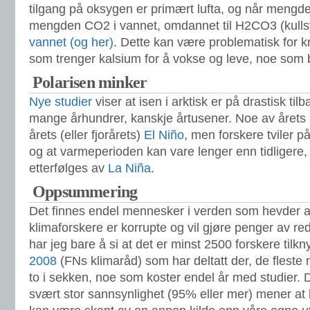
tilgang på oksygen er primært lufta, og når mengd
mengden CO2 i vannet, omdannet til H2CO3 (kull
vannet
(og her)
. Dette kan være problematisk for 
som trenger kalsium for å vokse og leve, noe som 
Polarisen minker
Nye studier
viser at isen i arktisk er på drastisk ti
mange århundrer, kanskje årtusener. Noe av årets
årets (eller fjorårets)
El Niño
, men forskere tviler p
og at varmeperioden kan vare lenger enn tidligere, 
etterfølges av
La Niña
.
Oppsummering
Det finnes endel mennesker i verden som hevder 
klimaforskere er korrupte og vil gjøre penger av redu
har jeg bare å si at det er minst 2500 forskere tilknyt
2008
(FNs klimaråd) som har deltatt der, de fleste
to i sekken, noe som koster endel år med studier.
svært stor sannsynlighet (95% eller mer) mener at