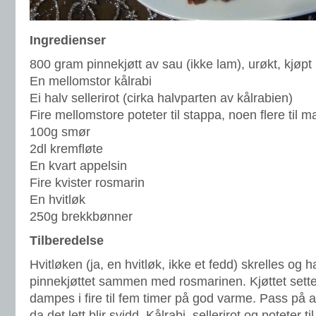
Ingredienser
800 gram pinnekjøtt av sau (ikke lam), urøkt, kjøp
En mellomstor kålrabi
Ei halv sellerirot (cirka halvparten av kålrabien)
Fire mellomstore poteter til stappa, noen flere til m
100g smør
2dl kremfløte
En kvart appelsin
Fire kvister rosmarin
En hvitløk
250g brekkbønner
Tilberedelse
Hvitløken (ja, en hvitløk, ikke et fedd) skrelles og 
pinnekjøttet sammen med rosmarinen. Kjøttet sett
dampes i fire til fem timer på god varme. Pass på a
da det lett blir svidd. Kålrabi, sellerirot og poteter t