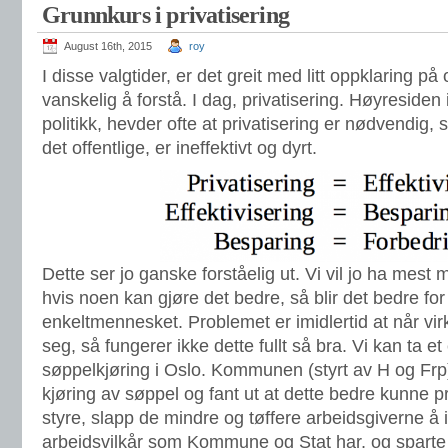
Grunnkurs i privatisering
August 16th, 2015
roy
I disse valgtider, er det greit med litt oppklaring 
vanskelig å forstå. I dag, privatisering. Høyresiden
politikk, hevder ofte at privatisering er nødvendig, 
det offentlige, er ineffektivt og dyrt.
Dette ser jo ganske forståelig ut. Vi vil jo ha mest
hvis noen kan gjøre det bedre, så blir det bedre fo
enkeltmennesket. Problemet er imidlertid at når vir
seg, så fungerer ikke dette fullt så bra. Vi kan ta e
søppelkjøring i Oslo. Kommunen (styrt av H og Frp)
kjøring av søppel og fant ut at dette bedre kunne pr
styre, slapp de mindre og tøffere arbeidsgiverne 
arbeidsvilkår som Kommune og Stat har, og sparte 