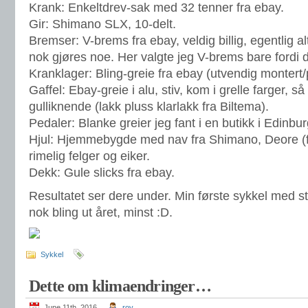
Krank: Enkeltdrev-sak med 32 tenner fra ebay.
Gir: Shimano SLX, 10-delt.
Bremser: V-brems fra ebay, veldig billig, egentlig alt
nok gjøres noe. Her valgte jeg V-brems bare fordi 
Kranklager: Bling-greie fra ebay (utvendig montert/p
Gaffel: Ebay-greie i alu, stiv, kom i grelle farger, s
gulliknende (lakk pluss klarlakk fra Biltema).
Pedaler: Blanke greier jeg fant i en butikk i Edinbu
Hjul: Hjemmebygde med nav fra Shimano, Deore (f
rimelig felger og eiker.
Dekk: Gule slicks fra ebay.
Resultatet ser dere under. Min første sykkel med s
nok bling ut året, minst :D.
Sykkel
Dette om klimaendringer…
June 11th, 2016
roy