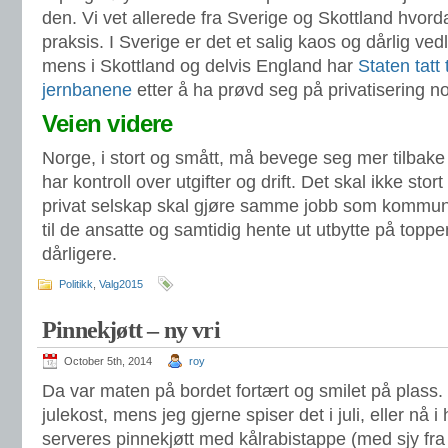
den. Vi vet allerede fra Sverige og Skottland hvord
praksis. I Sverige er det et salig kaos og dårlig vedl
mens i Skottland og delvis England har
Staten tatt 
jernbanene
etter å ha prøvd seg på privatisering no
Veien videre
Norge, i stort og smått, må bevege seg mer tilbake 
har kontroll over utgifter og drift. Det skal ikke stort 
privat selskap skal gjøre samme jobb som kommu
til de ansatte og samtidig hente ut utbytte på toppen
dårligere.
Politikk
,
Valg2015
Pinnekjøtt – ny vri
October 5th, 2014
roy
Da var maten på bordet fortært og smilet på plass.
julekost, mens jeg gjerne spiser det i juli, eller nå i
serveres pinnekjøtt med kålrabistappe (med sjy fra 