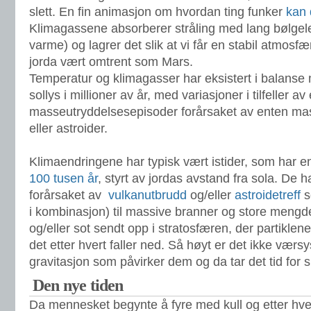
slett. En fin animasjon om hvordan ting funker
kan 
Klimagassene absorberer stråling med lang bølgele
varme) og lagrer det slik at vi får en stabil atmos
jorda vært omtrent som Mars.
Temperatur og klimagasser har eksistert i balan
sollys i millioner av år, med variasjoner i tilfeller av
masseutryddelsesepisoder forårsaket av enten ma
eller astroider.
Klimaendringene har typisk vært istider, som har e
100 tusen år
, styrt av jordas avstand fra sola. De har
forårsaket av
vulkanutbrudd
og/eller
astroidetreff
s
i kombinasjon) til massive branner og store mengd
og/eller sot sendt opp i stratosfæren, der partiklene
det etter hvert faller ned. Så høyt er det ikke værs
gravitasjon som påvirker dem og da tar det tid for s
Den nye tiden
Da mennesket begynte å fyre med kull og etter hvert