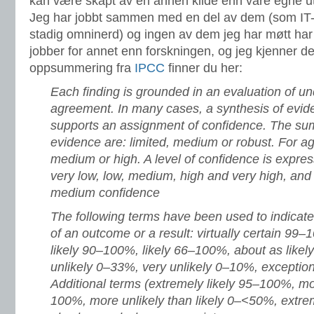
kan være skapt av en annen kilde enn våre egne ut
Je
g har jobbt sammen med en del av dem (som IT-
stadig omninerd) og ingen av dem jeg har møtt har
jobber for annet enn forskningen, og jeg kjenner d
oppsummering fra
IPCC
finner du her:
Each finding is grounded in an evaluation of u
agreement. In many cases, a synthesis of evi
supports an assignment of confidence. The su
evidence are: limited, medium or robust. For a
medium or high. A level of confidence is express
very low, low, medium, high and very high, and ty
medium confidence
The following terms have been used to indicate
of an outcome or a result: virtually certain 99–
likely 90–100%, likely 66–100%, about as likel
unlikely 0–33%, very unlikely 0–10%, exception
Additional terms (extremely likely 95–100%, mo
100%, more unlikely than likely 0–<50%, extre