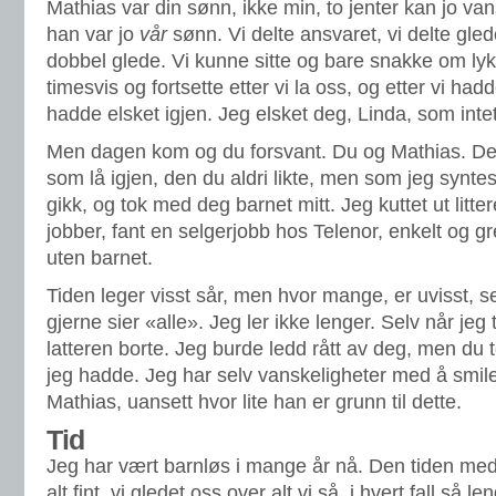
Mathias var din sønn, ikke min, to jenter kan jo va
han var jo
vår
sønn. Vi delte ansvaret, vi delte gled
dobbel glede. Vi kunne sitte og bare snakke om ly
timesvis og fortsette etter vi la oss, og etter vi hadd
hadde elsket igjen. Jeg elsket deg, Linda, som int
Men dagen kom og du forsvant. Du og Mathias. Det 
som lå igjen, den du aldri likte, men som jeg synte
gikk, og tok med deg barnet mitt. Jeg kuttet ut litte
jobber, fant en selgerjobb hos Telenor, enkelt og gr
uten barnet.
Tiden leger visst sår, men hvor mange, er uvisst, s
gjerne sier «alle». Jeg ler ikke lenger. Selv når jeg
latteren borte. Jeg burde ledd rått av deg, men du 
jeg hadde. Jeg har selv vanskeligheter med å smile
Mathias, uansett hvor lite han er grunn til dette.
Tid
Jeg har vært barnløs i mange år nå. Den tiden med
alt fint, vi gledet oss over alt vi så, i hvert fall så le