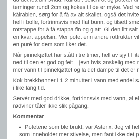
terninger rundt 2cm og kokes til de er myke. Ved re
kålrabien, sørg for å få av alt skallet, også det hvit
hell i bolle, fortrinnsvis med flat bunn, og tilsett sm
rotstappe for å få stappa fin og glatt. Gi den litt sa
en kvart appelsin. Mer potet enn andre rotfrukter v
en puré for dem som liker det.
Når pinnekjøttet har stått i tre timer, hell av sjy til 
ned til den er god og feit – jevn hvis ønskelig med 
mer vann til pinnekjøttet og la det dampe til det er m
Kok brekkbønner i 1-2 minutter i vann med endel s
i like lang tid.
Servér med god drikke, fortrinnsvis med vann, øl ell
rødviner tåler ikke slik pågang.
Kommentar
Potetene som ble brukt, var Asterix. Jeg vil he
som inneholder mer stivelse, men fant ikke det p