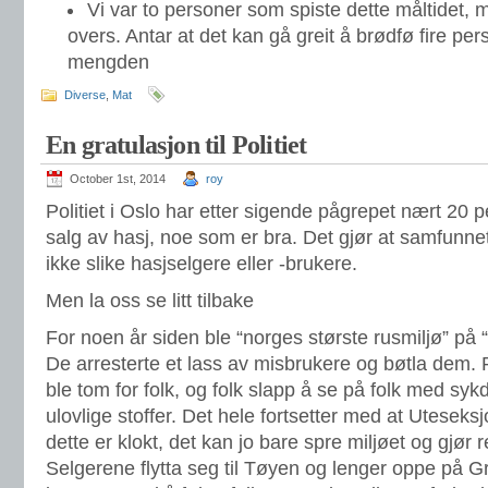
Vi var to personer som spiste dette måltidet, 
overs. Antar at det kan gå greit å brødfø fire p
mengden
Diverse
,
Mat
En gratulasjon til Politiet
October 1st, 2014
roy
Politiet i Oslo har etter sigende pågrepet nært 20 p
salg av hasj, noe som er bra. Det gjør at samfunnet
ikke slike hasjselgere eller -brukere.
Men la oss se litt tilbake
For noen år siden ble “norges største rusmiljø” på “
De arresterte et lass av misbrukere og bøtla dem. R
ble tom for folk, og folk slapp å se på folk med s
ulovlige stoffer. Det hele fortsetter med at Uteseks
dette er klokt, det kan jo bare spre miljøet og gjør r
Selgerene flytta seg til Tøyen og lenger oppe på Gr