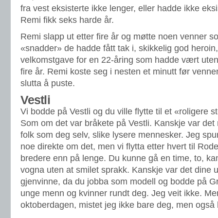
fra vest eksisterte ikke lenger, eller hadde ikke eks
Remi fikk seks harde år.
Remi slapp ut etter fire år og møtte noen venner s
«snadder» de hadde fått tak i, skikkelig god heroi
velkomstgave for en 22-åring som hadde vært uten 
fire år. Remi koste seg i nesten et minutt før venn
slutta å puste.
Vestli
Vi bodde på Vestli og du ville flytte til et «roligere
Som om det var bråkete på Vestli. Kanskje var det
folk som deg selv, slike lysere mennesker. Jeg spurt
noe direkte om det, men vi flytta etter hvert til Ro
bredere enn på lenge. Du kunne gå en time, to, ka
vogna uten at smilet sprakk. Kanskje var det dine u
gjenvinne, da du jobba som modell og bodde på G
unge menn og kvinner rundt deg. Jeg veit ikke. Me
oktoberdagen, mistet jeg ikke bare deg, men også b