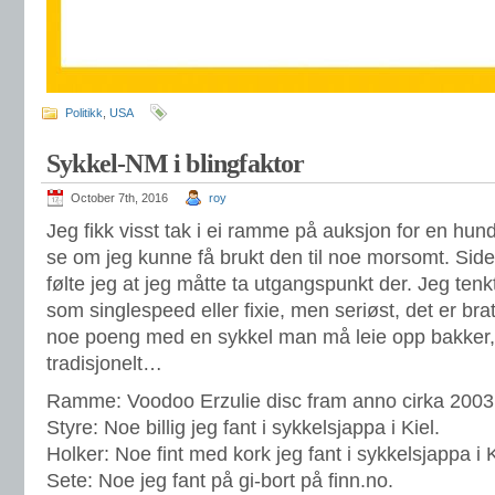
Politikk
,
USA
Sykkel-NM i blingfaktor
October 7th, 2016
roy
Jeg fikk visst tak i ei ramme på auksjon for en hun
se om jeg kunne få brukt den til noe morsomt. Siden 
følte jeg at jeg måtte ta utgangspunkt der. Jeg tenk
som singlespeed eller fixie, men seriøst, det er brat
noe poeng med en sykkel man må leie opp bakker, s
tradisjonelt…
Ramme: Voodoo Erzulie disc fram anno cirka 2003
Styre: Noe billig jeg fant i sykkelsjappa i Kiel.
Holker: Noe fint med kork jeg fant i sykkelsjappa i K
Sete: Noe jeg fant på gi-bort på finn.no.