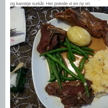
og kanskje surkål. Her prøvde vi en ny vri.