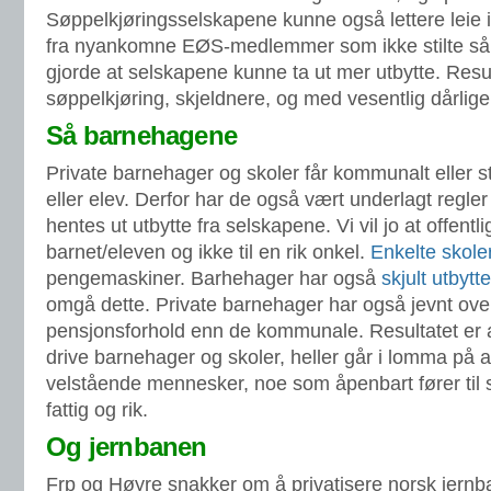
Søppelkjøringsselskapene kunne også lettere leie i
fra nyankomne EØS-medlemmer som ikke stilte så 
gjorde at selskapene kunne ta ut mer utbytte. Resul
søppelkjøring, skjeldnere, og med vesentlig dårliger
Så barnehagene
Private barnehager og skoler får kommunalt eller st
eller elev. Derfor har de også vært underlagt regler
hentes ut utbytte fra selskapene. Vi vil jo at offentli
barnet/eleven og ikke til en rik onkel.
Enkelte skole
pengemaskiner. Barhehager har også
skjult utbytte
omgå dette. Private barnehager har også jevnt over
pensjonsforhold enn de kommunale. Resultatet er at
drive barnehager og skoler, heller går i lomma på 
velstående mennesker, noe som åpenbart fører til s
fattig og rik.
Og jernbanen
Frp og Høyre snakker om å privatisere norsk jernban