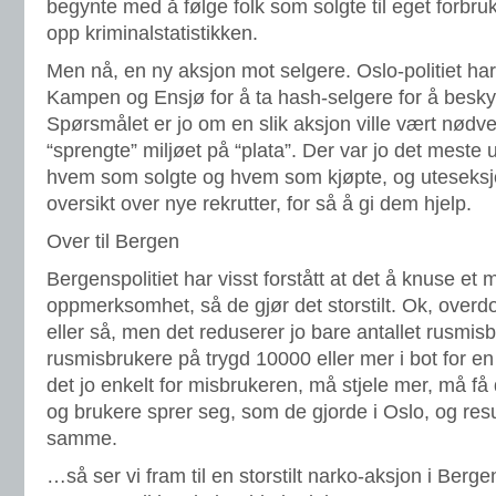
begynte med å følge folk som solgte til eget forbruk
opp kriminalstatistikken.
Men nå, en ny aksjon mot selgere. Oslo-politiet ha
Kampen og Ensjø for å ta hash-selgere for å beskyt
Spørsmålet er jo om en slik aksjon ville vært nødv
“sprengte” miljøet på “plata”. Der var jo det meste 
hvem som solgte og hvem som kjøpte, og uteseks
oversikt over nye rekrutter, for så å gi dem hjelp.
Over til Bergen
Bergenspolitiet har visst forstått at det å knuse et mi
oppmerksomhet, så de gjør det storstilt. Ok, ove
eller så, men det reduserer jo bare antallet rusmisb
rusmisbrukere på trygd 10000 eller mer i bot for en
det jo enkelt for misbrukeren, må stjele mer, må få
og brukere sprer seg, som de gjorde i Oslo, og resul
samme.
…så ser vi fram til en storstilt narko-aksjon i Berg