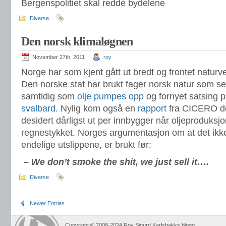
Bergenspolitiet skal redde bydelene
Diverse
Den norsk klimaløgnen
November 27th, 2011
roy
Norge har som kjent gått ut bredt og frontet naturv
Den norske stat har brukt fager norsk natur som sel
samtidig som
olje pumpes opp
og fornyet satsing 
svalbard
. Nylig kom også en
rapport
fra CICERO d
desidert dårligst ut per innbygger når oljeproduksj
regnestykket. Norges argumentasjon om at det ikke 
endelige utslippene, er brukt før:
– We don’t smoke the shit, we just sell it….
Diverse
Newer Entries
Copyright © 2008-2024 Roy Sigurd Karlsbakks blogg