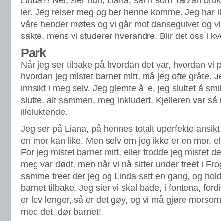
Linda?!
Nei, sier hun, Liana, sånn som Tarzan bruke
ler. Jeg reiser meg og ber henne komme. Jeg har i
våre hender møtes og vi går mot dansegulvet og vi
sakte, mens vi studerer hverandre. Blir det oss i kv
Park
Når jeg ser tilbake på hvordan det var, hvordan vi p
hvordan jeg mistet barnet mitt, må jeg ofte gråte. Je
innsikt i meg selv. Jeg glemte å le, jeg sluttet å sm
slutte, alt sammen, meg inkludert. Kjelleren var så
illeluktende.
Jeg ser på Liana, på hennes totalt uperfekte ansik
en mor kan like. Men selv om jeg ikke er en mor, e
For jeg mistet barnet mitt, eller trodde jeg mistet de
meg var dødt, men når vi nå sitter under treet i Fro
samme treet der jeg og Linda satt en gang, og ho
barnet tilbake. Jeg sier vi skal bade, i fontena, ford
er lov lenger, så er det gøy, og vi må gjøre morsomm
med det, dør barnet!