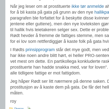
Når jeg leser om at prostituerte
ikke tør anmelde
al
for å bli kasta på gata på grunn av den nye
hallikp
paragrafen ble forfattet for å beskytte disse kvinne
jentene eller guttene), men den nye lovteksten gjør 
til hallik hvis leietakeren selger sex. Dette er probl
Rødt hevder å fremme de fattiges stemme, men sam
for ei lov som rettferdiggjør å kaste folk på gata hv
I Rødts
prinsipprogram
står det mye godt, men ved
har ikke noen andre blitt hørt, ei heller PRO-sente
vet mest om dette. En partikollega konkluderte raskt
prostituerte han hadde snakka med, var for loven”. De
alle tidligere fattige er mot fattigdom.
Jeg håper Rødt ser litt nærmere på denne saken. De
prostitusjon av å kaste dem på gata. De får det hel
måten.
roy
Diverse