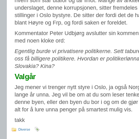
hvem som står utafor og tar imot. Mange av arkite
underslaget, denne korrupsjonen, sitter fremdeles 
stillinger i Oslo bystyre. De sitter der fordi det de h
blant Høyre og Frp, og fordi saken er foreldet.
Kommentator Peter Udbjørg avslutter sin kommenta
med noen kloke ord:
Egentlig burde vi privatisere politikerne. Sett tabu
oss få billigere politikere. Hvordan er politikerlø
Slovakia? Kina?
Valgår
Jeg mener vi trenger nytt styre i Oslo, ja også Nor
lange år unna. Jeg vil be om at du som leser tenk
denne byen, eller den byen du bor i og om de gjør de
alt for å lure unna penger på smartest mulig vis.
takk
Diverse