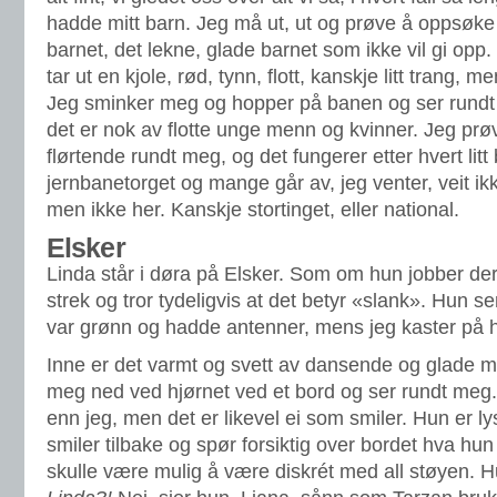
hadde mitt barn. Jeg må ut, ut og prøve å oppsøke o
barnet, det lekne, glade barnet som ikke vil gi op
tar ut en kjole, rød, tynn, flott, kanskje litt trang, 
Jeg sminker meg og hopper på banen og ser rundt 
det er nok av flotte unge menn og kvinner. Jeg prøv
flørtende rundt meg, og det fungerer etter hvert litt
jernbanetorget og mange går av, jeg venter, veit ikke
men ikke her. Kanskje stortinget, eller national.
Elsker
Linda står i døra på Elsker. Som om hun jobber de
strek og tror tydeligvis at det betyr «slank». Hun 
var grønn og hadde antenner, mens jeg kaster på h
Inne er det varmt og svett av dansende og glade m
meg ned ved hjørnet ved et bord og ser rundt meg. D
enn jeg, men det er likevel ei som smiler. Hun er lys
smiler tilbake og spør forsiktig over bordet hva hu
skulle være mulig å være diskrét med all støyen. Hu