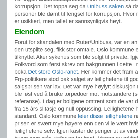
korrupsjon. Det toppa seg da
Unibuss-saken
så da
personer ble dømt til fengsel for korrupsjon. Hvo
er usikkert, men tallet er sannsynligvis høyt.
Eiendom
Forut for skandalen med Ruter/Unibuss, var en a
den utspilte seg, fikk stor omtale. Oslo kommune e
tilknyttet Aker sykehus som ble solgt til private. Igj
Folkvord som først skrev om bakgrunnen i dette i 
boka
Det store Oslo-ranet
. Her kommer det fram a
Frp-politikere stod bak salget av leilighetene til g
salgsprisen var lav. Det var mye høylytt diskusjon
ble løst ved å bruke torpedoer mot motstandere (se
referanse). I dag er boligene omtrent som de var da
fra 15 års slitasje og null oppussing. Leilighetene 
standard. Oslo kommune
leier disse leilighetene
nå
prisen er svært mye høyere enn den ville vært h
leilighetene selv. Igjen kaster de penger ut av vind