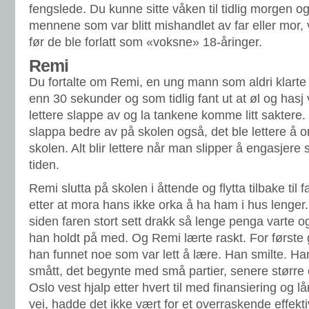
fengslede. Du kunne sitte våken til tidlig morgen 
mennene som var blitt mishandlet av far eller mor,
før de ble forlatt som «voksne» 18-åringer.
Remi
Du fortalte om Remi, en ung mann som aldri klarte
enn 30 sekunder og som tidlig fant ut at øl og hasj
lettere slappe av og la tankene komme litt saktere. 
slappa bedre av på skolen også, det ble lettere å
skolen. Alt blir lettere når man slipper å engasjere
tiden.
Remi slutta på skolen i åttende og flytta tilbake til 
etter at mora hans ikke orka å ha ham i hus lenger
siden faren stort sett drakk så lenge penga varte o
han holdt på med. Og Remi lærte raskt. For først
han funnet noe som var lett å lære. Han smilte. Han
smått, det begynte med små partier, senere større o
Oslo vest hjalp etter hvert til med finansiering og l
vei, hadde det ikke vært for et overraskende effekti