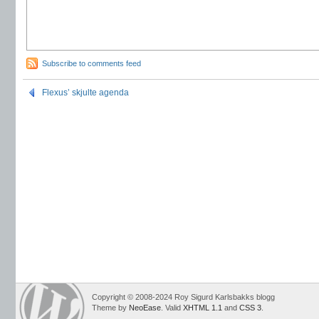
Subscribe to comments feed
Flexus’ skjulte agenda
Copyright © 2008-2024 Roy Sigurd Karlsbakks blogg
Theme by
NeoEase
. Valid
XHTML 1.1
and
CSS 3
.