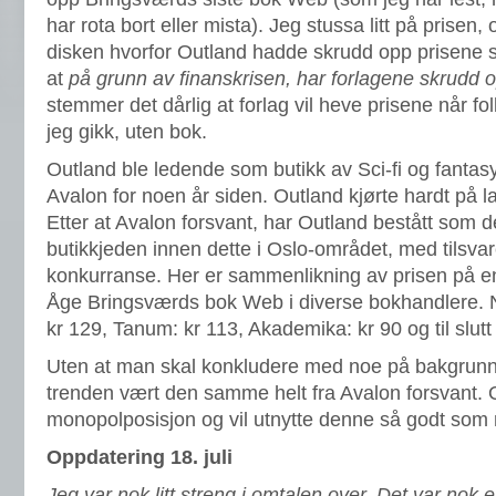
har rota bort eller mista). Jeg stussa litt på prise
disken hvorfor Outland hadde skrudd opp prisene s
at
på grunn av finanskrisen, har forlagene skrudd 
stemmer det dårlig at forlag vil heve prisene når f
jeg gikk, uten bok.
Outland ble ledende som butikk av Sci-fi og fantasy
Avalon for noen år siden. Outland kjørte hardt på la
Etter at Avalon forsvant, har Outland bestått som 
butikkjeden innen dette i Oslo-området, med tilsv
konkurranse. Her er sammenlikning av prisen på en
Åge Bringsværds bok Web i diverse bokhandlere. N
kr 129, Tanum: kr 113, Akademika: kr 90 og til slutt
Uten at man skal konkludere med noe på bakgrunn 
trenden vært den samme helt fra Avalon forsvant. O
monopolposisjon og vil utnytte denne så godt som 
Oppdatering 18. juli
Jeg var nok litt streng i omtalen over. Det var nok 