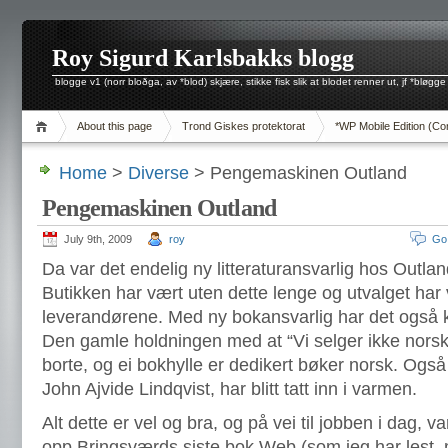
Roy Sigurd Karlsbakks blogg
blogge v1 (norr bloðga, av *blod) skjære, stikke fisk slik at blodet renner ut, jf *bløgge
About this page
Trond Giskes protektorat
*WP Mobile Edition (Co
Home
>
Diverse
> Pengemaskinen Outland
Pengemaskinen Outland
July 9th, 2009
roy
Go
Da var det endelig ny litteraturansvarlig hos Outlan
Butikken har vært uten dette lenge og utvalget har v
leverandørene. Med ny bokansvarlig har det også k
Den gamle holdningen med at “Vi selger ikke norsk
borte, og ei bokhylle er dedikert bøker norsk. Også
John Ajvide Lindqvist, har blitt tatt inn i varmen.
Alt dette er vel og bra, og på vei til jobben i dag, v
opp Bringsværds siste bok Web (som jeg har lest, 